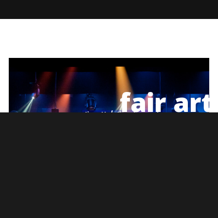
fair art 
directly/ directement
du compositeur à l'auditeur...
...from the composer to the auditeur...