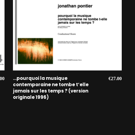
AJOUTER AU PANIER
…pourquoi la musique
Le
.00
€
27.00
contemporaine ne tombe t’elle
prix
jamais sur les temps ? (version
al
actuel
originale 1996)
 :
est :
00.
€17.00.