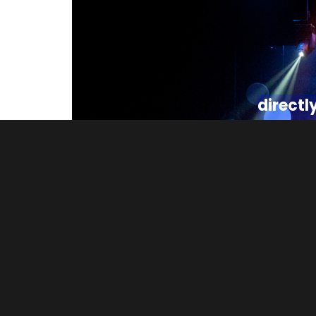
directl
du compo
...from 