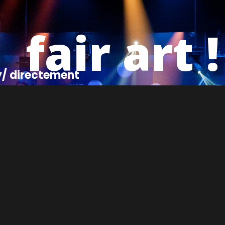
fair art !
y/ directement
siteur à l'auditeur...
the composer to the auditeur...