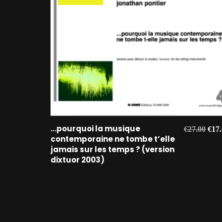
AJOUTER AU PANIER
…pourquoi la musique
Le
€
27.00
€
17
contemporaine ne tombe t’elle
prix
jamais sur les temps ? (version
initi
dixtuor 2003)
était
€27.