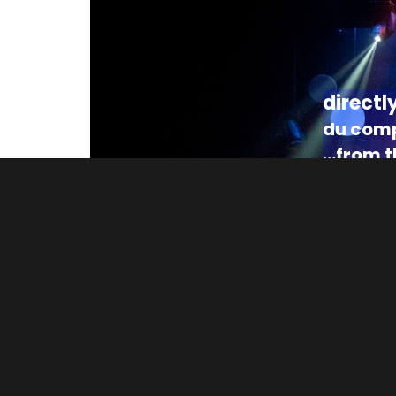
directl
du compo
...from 