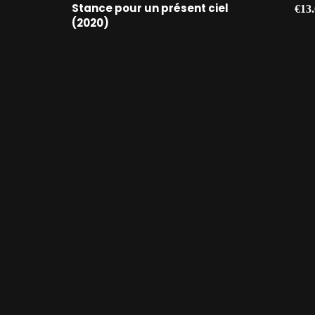
AJOUTER AU PANIER
Stance pour un présent ciel
€
13
(2020)