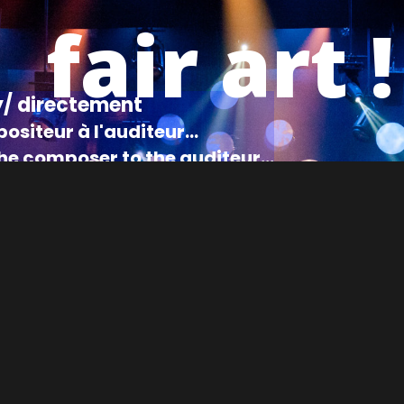
fair art !
y/ directement
siteur à l'auditeur...
the composer to the auditeur...