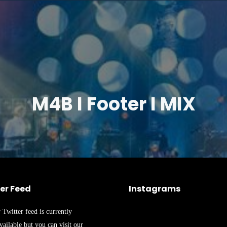
M4B I Footer I MIX
er Feed
Instagrams
 Twitter feed is currently
vailable but you can visit our