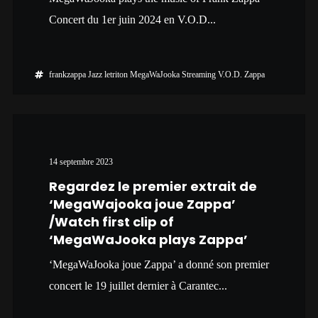
Concert du 1er juin 2024 en V.O.D...
frankzappa
Jazz
letriton
MegaWaJooka
Streaming
V.O.D.
Zappa
14 septembre 2023
Regardez le premier extrait de
‘MegaWajooka joue Zappa’
/Watch first clip of
‘MegaWaJooka plays Zappa’
‘MegaWaJooka joue Zappa’ a donné son premier
concert le 19 juillet dernier à Carantec...