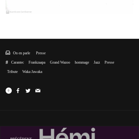
On en parle
Presse
Carantec
Frankzaapa
Grand Wazoo
hommage
Jazz
Presse
Tribute
Waka Jawaka
0