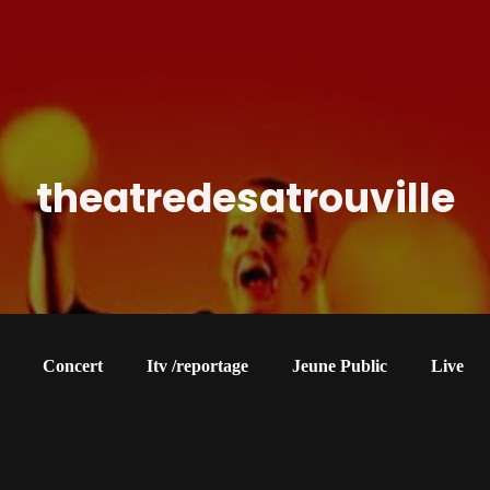
theatredesatrouville
Concert
Itv /reportage
Jeune Public
Live