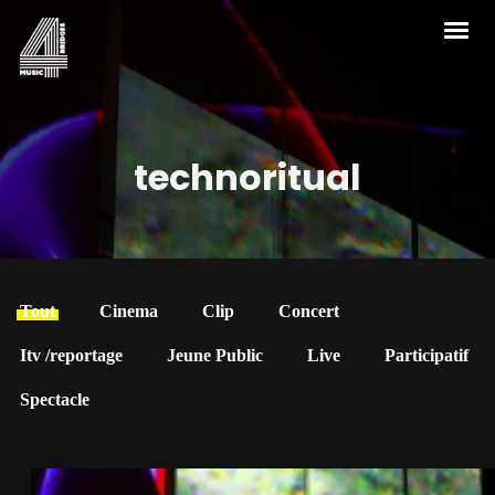
technoritual
Tout
Cinema
Clip
Concert
Itv /reportage
Jeune Public
Live
Participatif
Spectacle