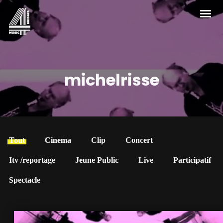
michelrisse
Tout
Cinema
Clip
Concert
Itv /reportage
Jeune Public
Live
Participatif
Spectacle