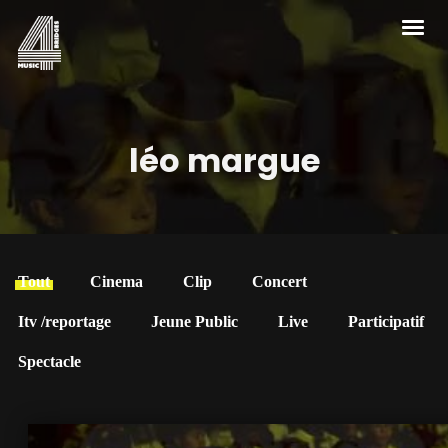
léo margue
Tout
Cinema
Clip
Concert
Itv /reportage
Jeune Public
Live
Participatif
Spectacle