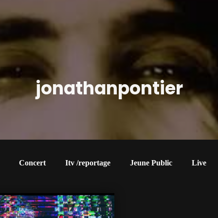
jonathanpontier
Concert
Itv /reportage
Jeune Public
Live