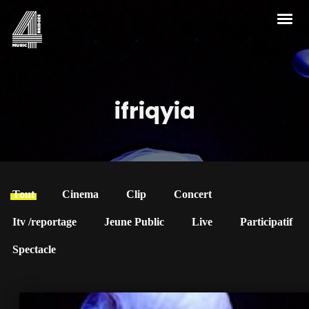
ifriqyia
Tout
Cinema
Clip
Concert
Itv /reportage
Jeune Public
Live
Participatif
Spectacle