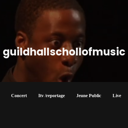
guildhallschollofmusic
Concert
Itv /reportage
Jeune Public
Live