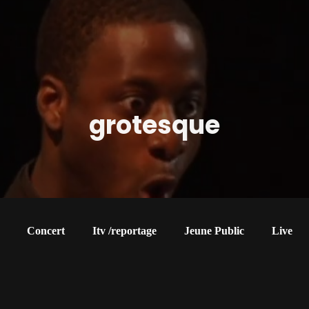
grotesque
Concert
Itv /reportage
Jeune Public
Live