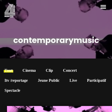
contemporarymusic
Tout
Cinema
Clip
Concert
Itv /reportage
Jeune Public
Live
Participatif
Spectacle