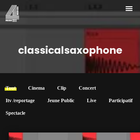
classicalsaxophone
Tout
Cinema
Clip
Concert
Itv /reportage
Jeune Public
Live
Participatif
Spectacle