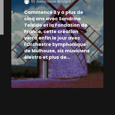
by juan@music4bridges
Commencé il y a plus de
cinq ans avec Sandrine
Teixido et la Fondation de
France, cette création
verra enfin le jour avec
l'Orchestre Symphonique
de Mulhouse, six musiciens
électro et plus de...