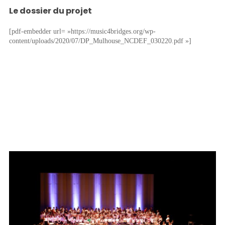
Le dossier du projet
[pdf-embedder url= »https://music4bridges.org/wp-
content/uploads/2020/07/DP_Mulhouse_NCDEF_030220.pdf »]